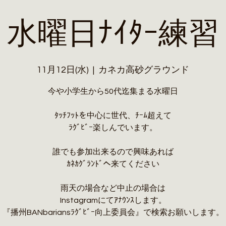
水曜日ﾅｲﾀｰ練習
11月12日(水)
  |  
カネカ高砂グラウンド
今や小学生から50代迄集まる水曜日
ﾀｯﾁﾌｯﾄを中心に世代、ﾁｰﾑ超えて
ﾗｸﾞﾋﾞｰ楽しんでいます。
誰でも参加出来るので興味あれば
ｶﾈｶｸﾞﾗﾝﾄﾞへ来てください
雨天の場合など中止の場合は
Instagramにてｱﾅｳﾝｽします。
『播州BANbariansﾗｸﾞﾋﾞｰ向上委員会』で検索お願いします。