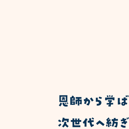
​恩師から学
次世代へ紡ぎ