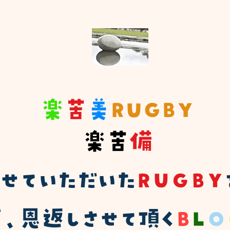
楽
苦
美
RUGBY
楽苦
備
ばせていただいた
ＲＵＧＢＹ
、恩返しさせて頂く
Ｂ
Ｌ
Ｏ