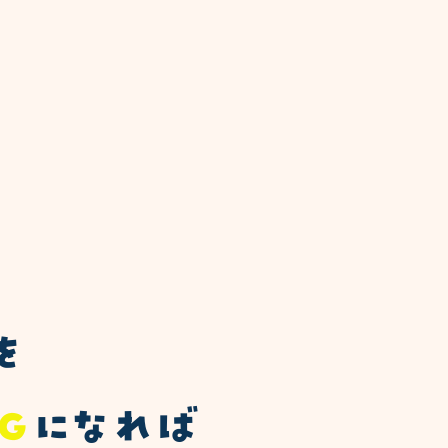
を
Ｇ
になれば