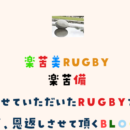
楽
苦
美
RUGBY
楽苦
備
ばせていただいた
ＲＵＧＢＹ
、恩返しさせて頂く
Ｂ
Ｌ
Ｏ