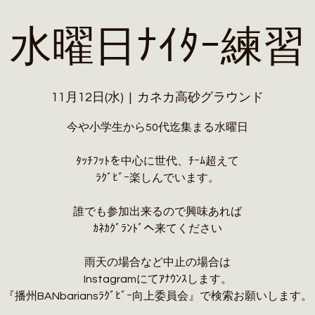
水曜日ﾅｲﾀｰ練習
11月12日(水)
  |  
カネカ高砂グラウンド
今や小学生から50代迄集まる水曜日
ﾀｯﾁﾌｯﾄを中心に世代、ﾁｰﾑ超えて
ﾗｸﾞﾋﾞｰ楽しんでいます。
誰でも参加出来るので興味あれば
ｶﾈｶｸﾞﾗﾝﾄﾞへ来てください
雨天の場合など中止の場合は
Instagramにてｱﾅｳﾝｽします。
『播州BANbariansﾗｸﾞﾋﾞｰ向上委員会』で検索お願いします。