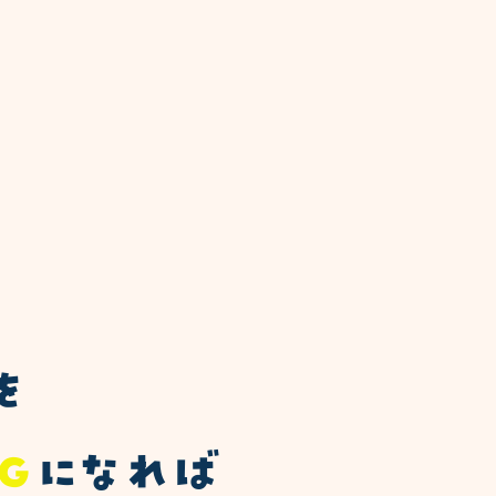
を
Ｇ
になれば