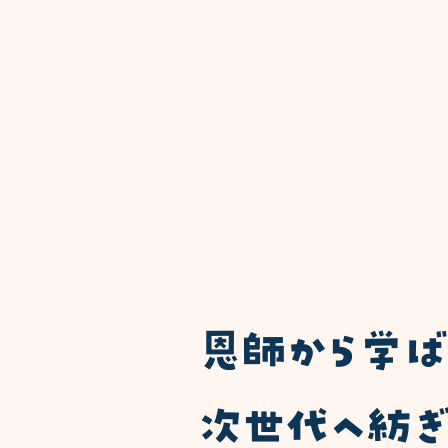
​恩師から学
次世代へ紡ぎ