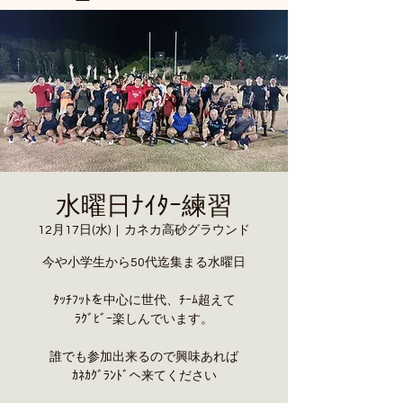
a8mail.com@gmail.com
水曜日ﾅｲﾀｰ練習
12月17日(水)
  |  
カネカ高砂グラウンド
今や小学生から50代迄集まる水曜日
ﾀｯﾁﾌｯﾄを中心に世代、ﾁｰﾑ超えて
ﾗｸﾞﾋﾞｰ楽しんでいます。
誰でも参加出来るので興味あれば
ｶﾈｶｸﾞﾗﾝﾄﾞへ来てください