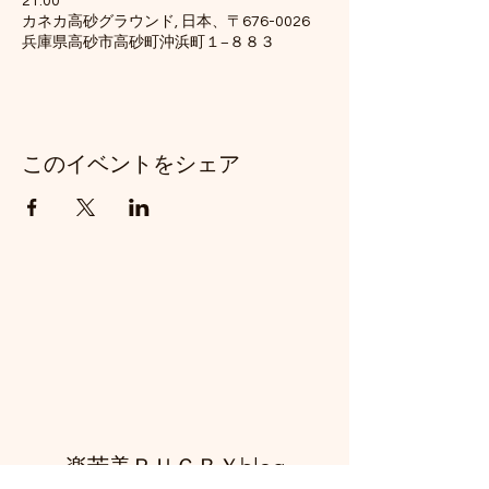
21:00
カネカ高砂グラウンド, 日本、〒676-0026
兵庫県高砂市高砂町沖浜町１−８８３
このイベントをシェア
​楽苦美ＲＵＧＢＹblog