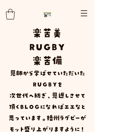
楽
苦
美
RUGBY
楽苦
備
​恩師から学ばせていただいた
ＲＵＧＢＹ
を
次世代へ紡ぎ、恩返しさせて
頂く
Ｂ
Ｌ
Ｏ
Ｇ
になればエエなと
思っています。播州ラグビーが
モット盛り上がりますように！