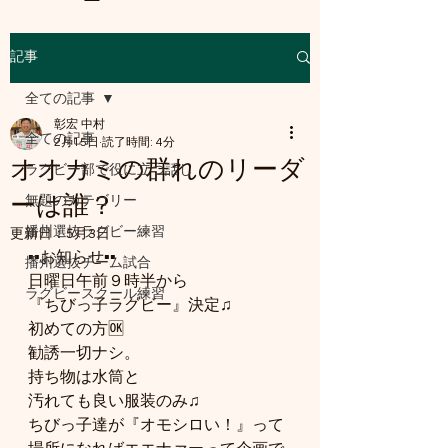
記事
a8mail.com@gmail.com
全ての記事
彰宏 中村
全ての記事
2月15日
読了時間: 4分
オオカミの群れのリーダ
ラグビー部で役に立つ話し
ーは誰？
無題のカテゴリー
播州選抜ラグビー練習
更新日：
5月3日
▪️▪️お知らせ▪️▪️
播州選抜チーム試合
日曜日午前９時半から
ラグビースクール練習
『ちびっ子ラグビー』決定♫
初めての方🆗
勧誘一切ナシ。
持ち物は水筒と
汚れても良い服装のみ♫
ちびっ子達が『オモシロい！』って