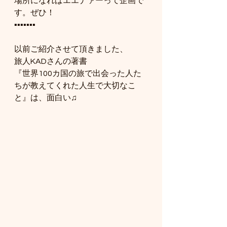
場所になればエエナァーって企画で
す。ぜひ！
▪️▪️▪️▪️▪️▪️▪️
以前ご紹介させて頂きました、
旅人KADさんの著書
『世界100カ国の旅で出会った人た
ちが教えてくれた人生で大切なこ
と』は、面白い♫