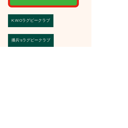
K.W.Oラグビークラブ
播兵'sラグビークラブ
www.shellbe-rfc.com
Shell'be R.F.C（旧：姫路ラグビーフ
ットボールクラブ） | 兵庫 社会人 ラ
グビー
1984年に姫路ラグビーフットボールクラ
ブとして誕生し、現在はShe’ll be R.F.C と
改名。兵庫県社会人クラブリーグで
『Enjoy Rugby！』を展開中です。