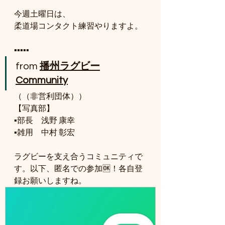
今週土曜日は、
柔道場コンタクト練習やりますよ。
▪️▪️▪️▪️▪️
from 
播州ラグビー
Community
（（非営利団体））
【写真部】
▪️部長　浅野 康幸
▪️雑用　中村 彰宏
ラグビーを支え合うコミュニティで
す。以下、匿名での参加🆗！各自登
録お願いしますね。