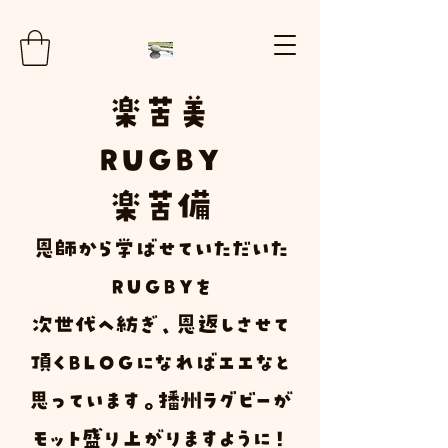
楽
苦
美
RUGBY
楽苦
備
​恩師から学ばせていただいた
ＲＵＧＢＹ
を
次世代へ紡ぎ、恩返しさせて
頂く
Ｂ
Ｌ
Ｏ
Ｇ
になればエエなと
思っています。播州ラグビーが
モット盛り上がりますように！