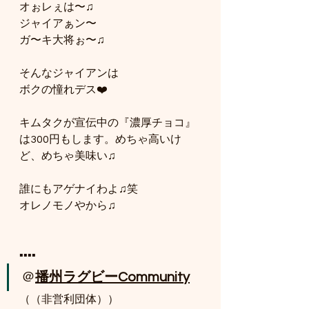
オぉレぇは〜♫
ジャイアぁン〜
ガ〜キ大将ぉ〜♫
そんなジャイアンは
ボクの憧れデス❤️
キムタクが宣伝中の『濃厚チョコ』
は300円もします。めちゃ高いけ
ど、めちゃ美味い♫
誰にもアゲナイわよ♫笑
オレノモノやから♫
▪️▪️▪️▪️
＠
播州ラグビーCommunity
（（非営利団体））