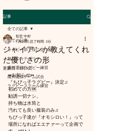
記事
a8mail.com@gmail.com
全ての記事
彰宏 中村
全ての記事
1月25日
読了時間: 3分
ジャイアンが教えてくれ
ラグビー部で役に立つ話し
た優しさの形
無題のカテゴリー
播州選抜ラグビー練習
更新日：
5月3日
▪️▪️お知らせ▪️▪️
播州選抜チーム試合
『ちびっ子ラグビー』決定♫
ラグビースクール練習
初めての方🆗
勧誘一切ナシ。
持ち物は水筒と
汚れても良い服装のみ♫
ちびっ子達が『オモシロい！』って
場所になればエエナァーって企画で