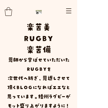
楽
苦
美
RUGBY
楽苦
備
​恩師から学ばせていただいた
ＲＵＧＢＹ
を
次世代へ紡ぎ、恩返しさせて
頂く
Ｂ
Ｌ
Ｏ
Ｇ
になればエエなと
思っています。播州ラグビーが
モット盛り上がりますように！