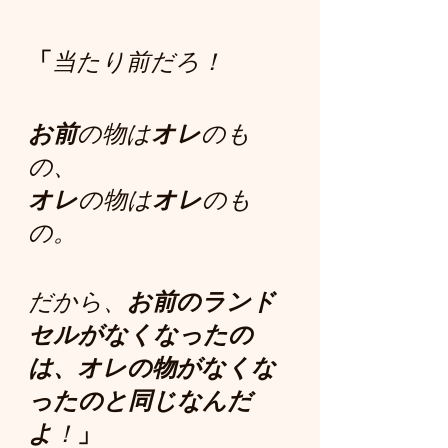
「
当たり前だろ！ 
お前
の物は
オレ
のも
の、
オレ
の物は
オレ
のも
の。
だから、
お前のランド
セルがなくなったの
は、オレの物がなくな
ったのと同じなんだ
よ
！
」