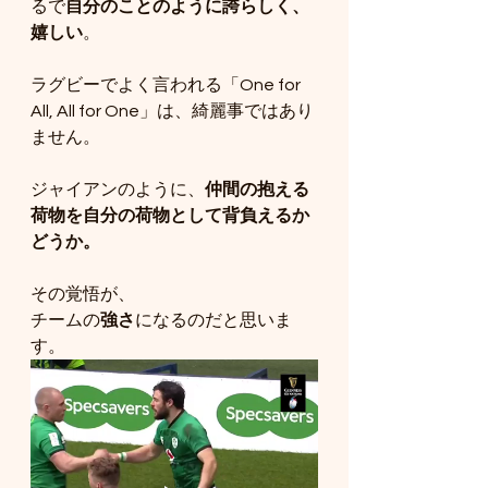
るで
自分のことのように誇らしく、
嬉しい
。
ラグビーでよく言われる「One for 
All, All for One」は、綺麗事ではあり
ません。
ジャイアンのように、
仲間の抱える
荷物を自分の荷物として背負えるか
どうか。
その覚悟が、
チームの
強さ
になるのだと思いま
す。