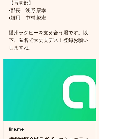
【写真部】
▪️部長　浅野 康幸
▪️雑用　中村 彰宏
播州ラグビーを支え合う場です。以
下、匿名で大丈夫デス！登録お願い
しますね。
line.me