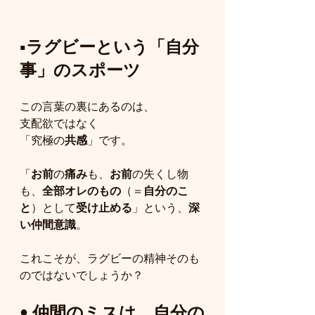
▪️ラグビーという「自分
事」のスポーツ
この言葉の裏にあるのは、
支配欲ではなく
「究極の
共感
」です。
「
お前
の
痛み
も、
お前
の失くし物
も、
全部オレのもの
（＝
自分のこ
と
）として
受け止める
」という、
深
い仲間意識
。
これこそが、ラグビーの精神そのも
のではないでしょうか？
• 
仲間のミスは、自分の