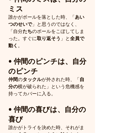
ミス
誰かがボールを落とした時、「
あい
つのせいで
」と思うのではなく、
「自分
たち
のボールをこぼしてしま
った。すぐに
取り返そう
」と
全員で
動く
。
• 
仲間のピンチは、自分
のピンチ
仲間
の
タックル
が外された時、「
自
分の
横が破られた」という危機感を
持ってカバーに入る。
• 
仲間の喜びは、自分の
喜び
誰かがトライを決めた時、それがま