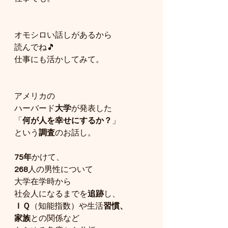
オモシロい話しがあるから
読んでね🎵
仕事にも活かしてみて。
アメリカの
ハーバード
大学
が発表した
「
何が人を幸せにするか？
」
という
調査
のお話し。
75年
かけて、
268
人の男性について
大学在学時から
社会人になるまでを
追跡
し、
ＩＱ
（知能指数）や生活
習慣、
家族
との関係など