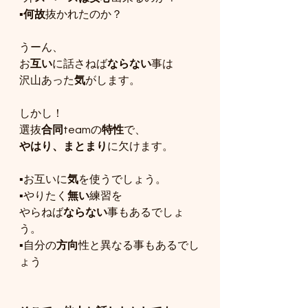
▪️
何故
抜かれたのか？
うーん、
お
互い
に話さねば
ならない
事は
沢山あった
気
がします。
しかし！
選抜
合同
teamの
特性
で、
やはり、まとまり
に欠けます。
▪️お互いに
気
を使うでしょう。
▪️やりたく
無い
練習を
やらねば
ならない
事もあるでしょ
う。
▪️自分の
方向
性と異なる事もあるでし
ょう