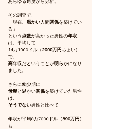
あらゆる角度から分析。
その調査で、
「現在、
温かい
人間
関係
を築けてい
る」
という
点数
が高かった男性の
年収
は、平均して
14万1000ドル（
2000万円
ちょい）
で、
高年収
だということが
明らか
になり
ました。
さらに
幼少
期に
母親
と温かい
関係
を築けていた男性
は、
そうでない
男性と比べて
年収が平均8万7000ドル（
890万円
）
も