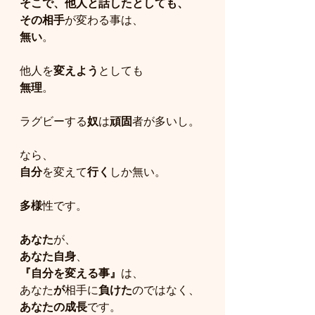
そこで、他人と話したとしても、
その相手
が変わる事は、
無い
。
他人を
変えよう
としても
無理
。
ラグビーする
奴
は
頑固
者が多いし。
なら、
自分
を変えて
行く
しか無い。
多様
性です。
あなた
が、
あなた自身
、
『自分を変える事』
は、
あなた
が
相手に
負けた
のではなく、
あなたの成長
です。