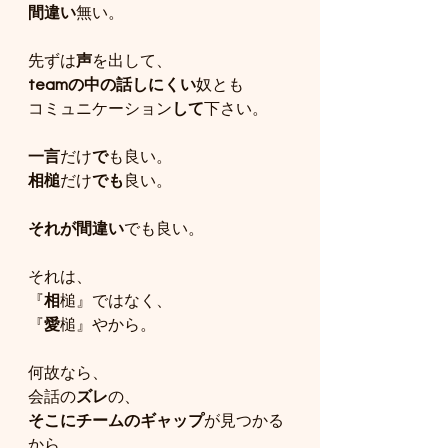
間違い
無い。
先ずは
声
を出して、
teamの中の話しにくい
奴とも
コミュニケーション
して
下さい。
一言
だけ
で
も良い。
相槌
だけ
でも
良い。
それが間違い
でも良い。
それは、
『
相
槌』ではなく、
『
愛
槌』やから。
何故なら、
会話の
ズレ
の、
そこにチームのギャップ
が見つかる
から。