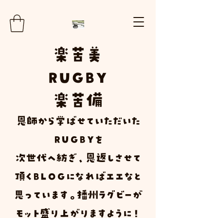
楽
苦
美
RUGBY
楽苦
備
​恩師から学ばせていただいた
ＲＵＧＢＹ
を
次世代へ紡ぎ、恩返しさせて
頂く
Ｂ
Ｌ
Ｏ
Ｇ
になればエエなと
思っています。播州ラグビーが
モット盛り上がりますように！