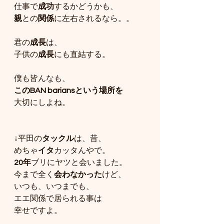
仕事で
成功
するかどうかも、
親
との
関係
に左右されるなら。。
君の
成長
は、
子供の
成長
にも直結する。
僕も皆んなも、
このBAN bariansという場所を
大切にしよね。
↓平田の
タックル
は、昔、
めちゃ
イタ
カッタんやで。
20年
ブリにヤツと会いました。
今まで全く
会わなかった
けど、
いつも、いつまでも、
エエ関係で居られる事は
幸せですよ。