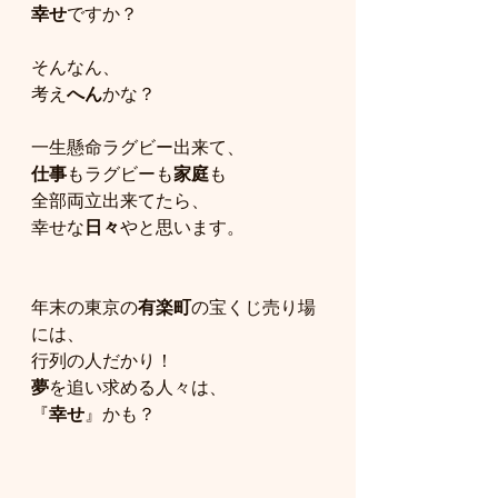
幸せ
ですか？
そんなん、
考え
へん
かな？
一生懸命ラグビー出来て、
仕事
もラグビーも
家庭
も
全部両立出来てたら、
幸せな
日々
やと思います。
年末の東京の
有楽町
の宝くじ売り場
には、
行列の人だかり！
夢
を追い求める人々は、
『
幸せ
』かも？