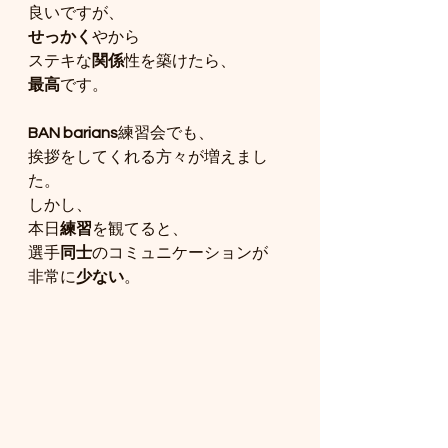
良いですが、
せっかく
やから
ステキな
関係
性を築けたら、
最高
です。
BAN barians
練習会でも、
挨拶をしてくれる方々が増えまし
た。
しかし、
本日
練習
を観てると、
選手
同士
のコミュニケーションが
非常に
少ない
。