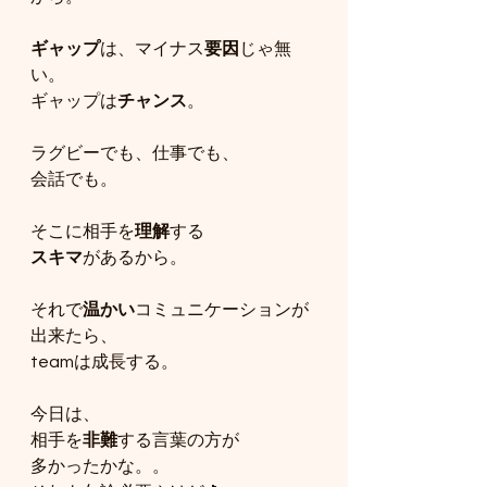
ギャップ
は、マイナス
要因
じゃ無
い。
ギャップは
チャンス
。
ラグビーでも、仕事でも、
会話でも。
そこに相手を
理解
する
スキマ
があるから。
それで
温かい
コミュニケーションが
出来たら、
teamは成長する。
今日は、
相手を
非難
する言葉の方が
多かったかな。。