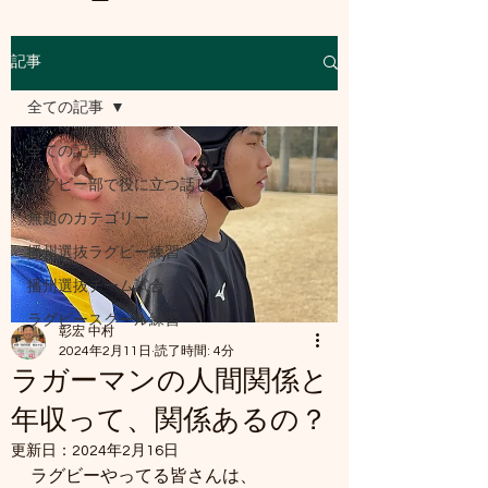
記事
a8mail.com@gmail.com
全ての記事
全ての記事
ラグビー部で役に立つ話し
無題のカテゴリー
播州選抜ラグビー練習
播州選抜チーム試合
ラグビースクール練習
彰宏 中村
2024年2月11日
読了時間: 4分
ラガーマンの人間関係と
年収って、関係あるの？
更新日：
2024年2月16日
ラグビーやってる皆さんは、