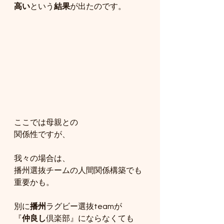
高い
という
結果
が出たのです。
ここでは母親との
関係性ですが、
我々の場合は、
播州選抜チームの人間関係構築でも
重要かも。
別に
播州
ラグビー選抜teamが
『
仲良し
倶楽部』にならなくても