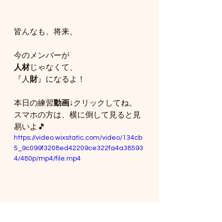
皆んなも、将来、
今のメンバーが
人材
じゃなくて、
『人
財
』になるよ！
本日の練習
動画
↓クリックしてね。
スマホの方は、横に倒して見ると見
易いよ🎵
https://video.wixstatic.com/video/134cb
5_9c099f3208ed42209ce322fa4a38593
4/480p/mp4/file.mp4