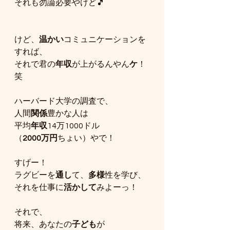
それも勿論必要やけど🎵
けど、
温かい
コミュニケーションを
すれば、
それで君の
年収
が上がるんやん
ケ
！
笑
ハーバード大学の調査で、
人間
関係
豊かな人は
平均
年収
14万1000ドル
（
2000万円
ちょい）やで！
すげー！
ラグビーを
通し
て、
多様
性を学び、
それを仕事に
活かして
みよーっ！
それで、
将来、あなたの
子ども
が