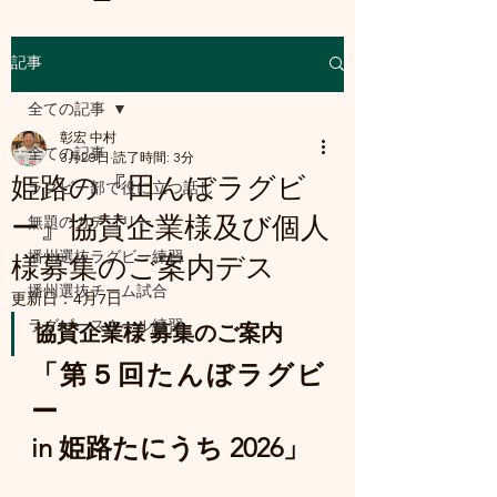
記事
a8mail.com@gmail.com
全ての記事
彰宏 中村
全ての記事
3月29日
読了時間: 3分
姫路の『田んぼラグビ
ラグビー部で役に立つ話し
ー』協賛企業様及び個人
無題のカテゴリー
播州選抜ラグビー練習
様募集のご案内デス
播州選抜チーム試合
更新日：
4月7日
ラグビースクール練習
協賛企業様 募集のご案内
「第５回たんぼラグビ
ー 
in 姫路たにうち 2026」