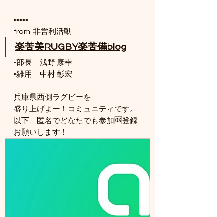
▪️▪️▪️▪️▪️
from  非営利活動
楽苦美RUGBY楽苦備blog
▪️部長　浅野 康幸
▪️雑用　中村 彰宏
兵庫県西側ラグビーを
盛り上げよー！コミュニティです。
以下、匿名でどなたでも参加🆗登録
お願いします！