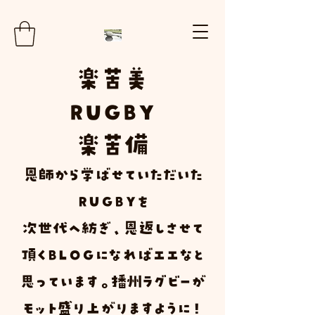
楽
苦
美
RUGBY
楽苦
備
​恩師から学ばせていただいた
ＲＵＧＢＹ
を
次世代へ紡ぎ、恩返しさせて
頂く
Ｂ
Ｌ
Ｏ
Ｇ
になればエエなと
思っています。播州ラグビーが
モット盛り上がりますように！