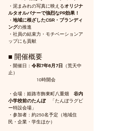
・泥まみれの写真に映える
オリジナ
ルタオルバナーで強烈なPR効果！
・
地域に根ざしたCSR・ブランディ
ング
の推進
・社員の結束力・モチベーションア
ップにも貢献
■ 開催概要
・開催日：
令和7年6月7日
（荒天中
止）　
　　　　　　10時開会
・会場：姫路市飾東町八重畑　
谷内
小学校前のたんぼ　
「たんぼラグビ
ー特設会場」
・参加者：約250名予定（地域住
民・企業・学生ほか）