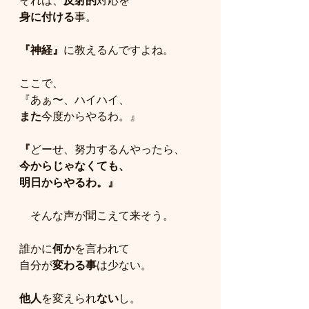
それは、
反射的
対応を
身に付ける
事。
『神経』
に教えるんですよね。
ここで、
『あぁ〜、ハイハイ、
また
今度からやるわ。』
『
どーせ、努力するんやったら、
今からじゃなくても、
明日からやるわ。』
　そんな声が聞こえて来そう。
誰かに
何か
を言われて
自分が
変わる事
は少ない。
他人
を変えられ
ない
し。