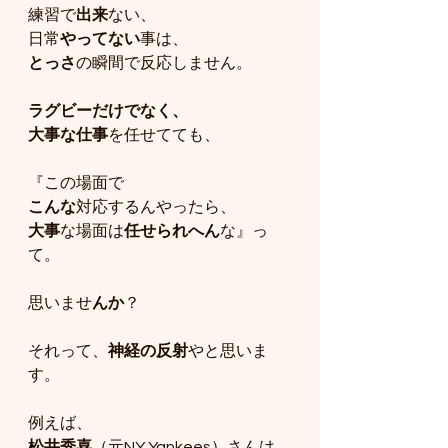
練習で
出来
ない、
日常
やってない
事は、
とっさ
の瞬間で反応しません。
ラグビーだけでなく、
大事な仕事
を任せてても、
『この場面で
こんな
対応するんやったら、
大事
な場面は
任せられへん
な』っ
て。
思いませ
んか
？
それって、
神経の反射
やと思いま
す。
例えば、
松井秀喜
（元NY Yankees）さんは、