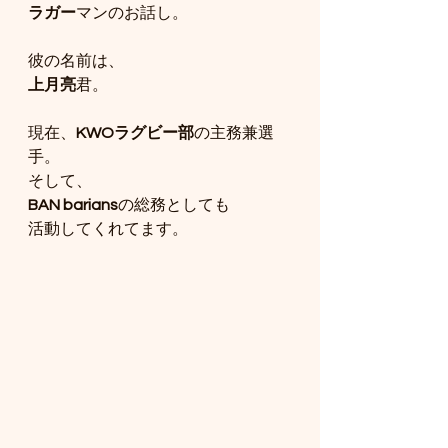
ラガー
マンのお話し。
彼の名前は、
上月亮
君。
現在、
KWOラグビー部
の主務兼選
手。
そして、
BAN barians
の総務としても
活動してくれてます。