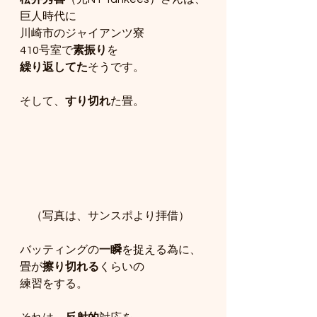
巨人時代に
川崎市のジャイアンツ寮
410号室で
素振り
を
繰り返してた
そうです。
そして、
すり切れ
た畳。
　（写真は、サンスポより拝借）
バッティングの
一瞬
を捉える為に、
畳が
擦り切れる
くらいの
練習をする。