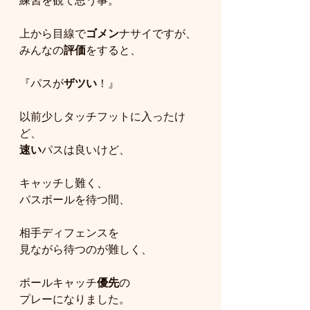
練習を観て思う事。
上から目線で
ゴメン
ナサイですが、
みんなの
評価
をすると、
『パスが
ザツい
！』
以前少しタッチフットに入ったけ
ど、
速い
パスは良いけど、
キャッチし難く、
パスボールを待つ間、
相手ディフェンスを
見ながら待つのが難しく、
ボールキャッチ
優先
の
プレーになりました。