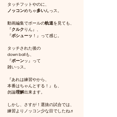
タッチフットやのに、
ノッコン
めちゃ
多い
んっス。
動画編集でボールの
軌道
を見ても、
『
クルク
りん』、
『
ボシューッ
！』って感じ。
タッチされた後の
down ballも、
『
ポーン
ッ』って
雑いっス。
『あれは練習やから、
本番はちゃんとする！』も、
勿論
理解
出来ます。
しかし、さすが！選抜の試合では、
練習よりノッコン少な目でしたね♬