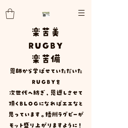
楽
苦
美
RUGBY
楽苦
備
​恩師から学ばせていただいた
ＲＵＧＢＹ
を
次世代へ紡ぎ、恩返しさせて
頂く
Ｂ
Ｌ
Ｏ
Ｇ
になればエエなと
思っています。播州ラグビーが
モット盛り上がりますように！