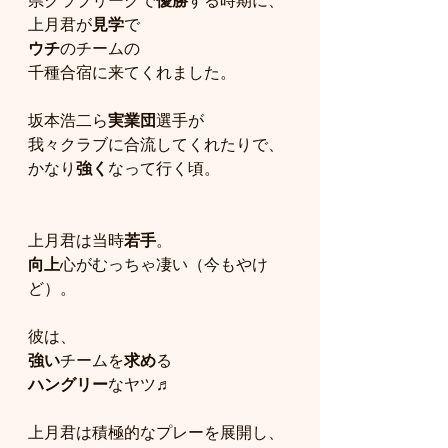
県クラブリーグで
優勝
する時期に、
上月君が
見学
で
ウチ
のチームの
千種合宿に来てくれました。
坂本浩二ら
実業団
選手が
我々クラブに合流してくれたりで、
かなり
強く
なって行く頃。
上月君は当時
若手
。
向上
心がむっちゃ凄い（今もやけ
ど）。
彼は、
強い
チームを
求め
る
ハングリー
なヤツ♬
上月君は積極的なプレーを展開し、