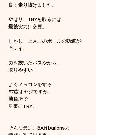
良く
走り抜け
ました。
やはり、
TRY
を取るには
最後
実力は必要。
しかし、上月君のボールの
軌道
が
キレイ。
力を
抜い
たパスやから、
取り
やすい
。
よく
ノッコン
をする
57歳オヤジですが、
勝負
所で
見事に
TRY
。
そんな最近、
BAN barians
の