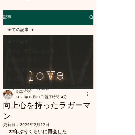
記事
a8mail.com@gmail.com
全ての記事
全ての記事
ラグビー部で役に立つ話し
無題のカテゴリー
播州選抜ラグビー練習
播州選抜チーム試合
ラグビースクール練習
彰宏 中村
2023年12月31日
読了時間: 4分
向上心を持ったラガーマ
ン
更新日：
2024年2月12日
22年ぶり
くらいに
再会
した