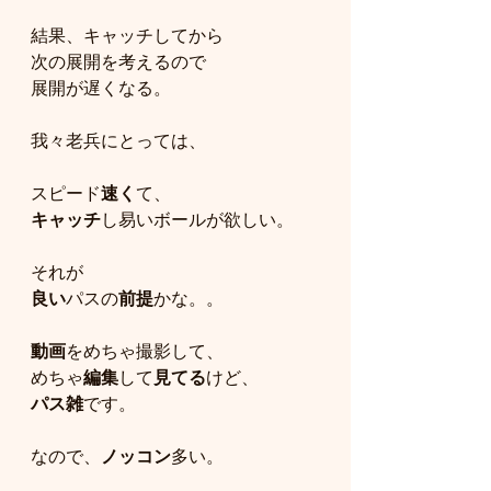
結果、キャッチしてから
次の展開を考えるので
展開が遅くなる。
我々老兵にとっては、
スピード
速く
て、
キャッチ
し易いボールが欲しい。
それが
良い
パスの
前提
かな。。
動画
をめちゃ撮影して、
めちゃ
編集
して
見てる
けど、
パス雑
です。
なので、
ノッコン
多い。