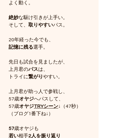
よく動く。
絶妙
な駆け引きが上手い。
そして、
取りやすい
パス。
20年経った今でも、
記憶に残る
選手。
先日も試合を見ましたが、
上月君の
パス
は、
トライに
繋がり
やすい。
上月君が助っ人で参戦し、
57歳
オヤジ
へパスして、
57歳
オヤジ
TRYシーン
↓（47秒）
（ブログ1番下ね↓）
57
歳オヤジも
若い
相手
2人を振り返り