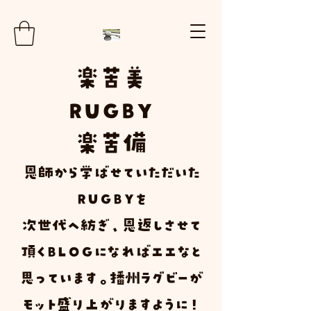
楽
苦
美
RUGBY
楽苦
備
​恩師から学ばせていただいた
ＲＵＧＢＹ
を
次世代へ紡ぎ、恩返しさせて
頂く
Ｂ
Ｌ
Ｏ
Ｇ
になればエエなと
思っています。播州ラグビーが
モット盛り上がりますように！