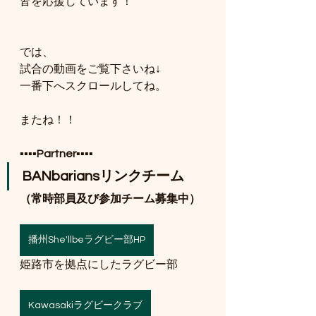
皆を応援しています！
では、
試合の動画をご覧下さいね↓
一番下へスクロールしてね。
またね！！
▪️▪️▪️▪️
Partner
▪️▪️▪️▪️
BANbariansリンクチーム
（常時部員及び参加チーム募集中）
播州She'llbeラグビー部HP
姫路市を拠点にしたラグビー部
Kawasakiラグビークラブ