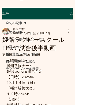
記事
a8mail.com@gmail.com
全ての記事
彰宏 中村
全ての記事
2025年10月7日
読了時間: 5分
姫路ラグビースクール
ラグビー部で役に立つ話し
FINAL試合後半動画
無題のカテゴリー
播州選抜ラグビー練習
更新日：
2025年10月15日
▪️▪️お知らせ▪️▪️
播州選抜チーム試合
播州選抜チーム
ラグビースクール練習
BAN barians試合予定
【日時】2025年
12月１４日（日）
『播州親善大会』
１２時kickoff
【場所】