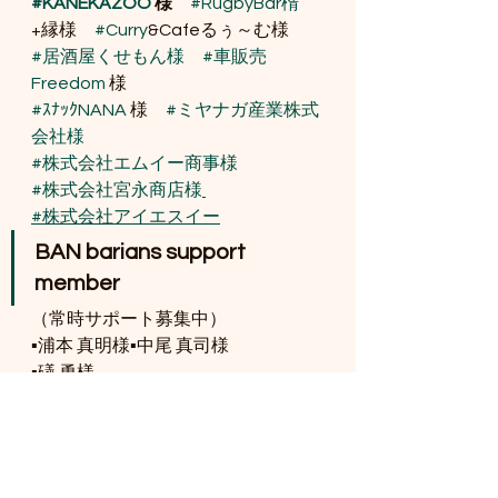
#KANEKAZOO
 様　
#RugbyBar楕
+縁様　
#Curry
&Cafeるぅ～む様　
#居酒屋くせもん様
#車販売
Freedom
 様　
#ｽﾅｯｸNANA
 様　
#ミヤナガ産業株式
会社様
#株式会社エムイー商事様
#株式会社宮永商店様
#株式会社アイエスイー
BAN barians support 
member
（常時サポート募集中）
▪️浦本 真明様▪️中尾 真司様
▪️礒 勇様
▪️福江 功様▪️中村 宗正様
▪️チビruger様
▪️桔梗 信一様▪️藤井 佐千夫様
▪️田之頭家様