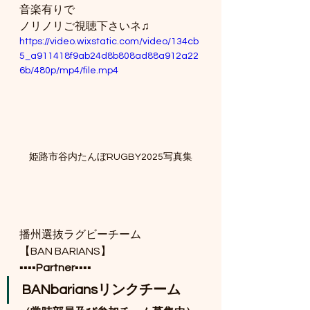
音楽有りで
ノリノリご視聴下さいネ♫
https://video.wixstatic.com/video/134cb
5_a911418f9ab24d8b808ad88a912a22
6b/480p/mp4/file.mp4
姫路市谷内たんぼRUGBY2025写真集
播州選抜ラグビーチーム
【BAN BARIANS】
▪️▪️▪️▪️
Partner
▪️▪️▪️▪️
BANbariansリンクチーム