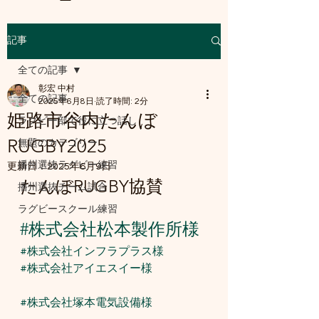
記事
a8mail.com@gmail.com
全ての記事
彰宏 中村
全ての記事
2025年6月8日
読了時間: 2分
姫路市谷内たんぼ
ラグビー部で役に立つ話し
RUGBY2025
無題のカテゴリー
播州選抜ラグビー練習
更新日：
2025年6月9日
たんぼRUGBY協賛
播州選抜チーム試合
ラグビースクール練習
#株式会社松本製作所様
#株式会社インフラプラス様
#株式会社アイエスイー様
#株式会社塚本電気設備様