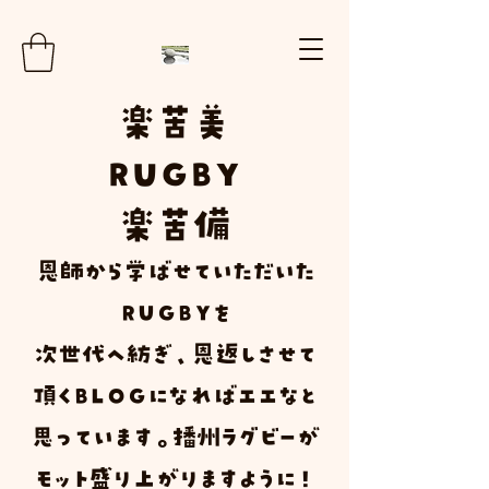
楽
苦
美
RUGBY
楽苦
備
​恩師から学ばせていただいた
ＲＵＧＢＹ
を
次世代へ紡ぎ、恩返しさせて
頂く
Ｂ
Ｌ
Ｏ
Ｇ
になればエエなと
思っています。播州ラグビーが
モット盛り上がりますように！