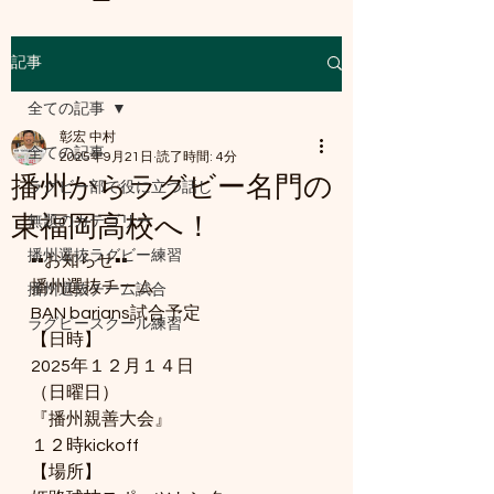
記事
a8mail.com@gmail.com
全ての記事
彰宏 中村
全ての記事
2025年9月21日
読了時間: 4分
播州からラグビー名門の
ラグビー部で役に立つ話し
東福岡高校へ！
無題のカテゴリー
播州選抜ラグビー練習
▪️▪️お知らせ▪️▪️
播州選抜チーム
播州選抜チーム試合
BAN barians試合予定
ラグビースクール練習
【日時】
2025年１２月１４日
（日曜日）
『播州親善大会』
１２時kickoff
【場所】