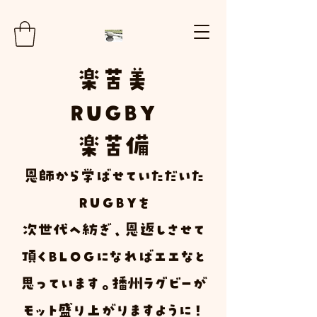
楽
苦
美
RUGBY
楽苦
備
​恩師から学ばせていただいた
ＲＵＧＢＹ
を
次世代へ紡ぎ、恩返しさせて
頂く
Ｂ
Ｌ
Ｏ
Ｇ
になればエエなと
思っています。播州ラグビーが
モット盛り上がりますように！