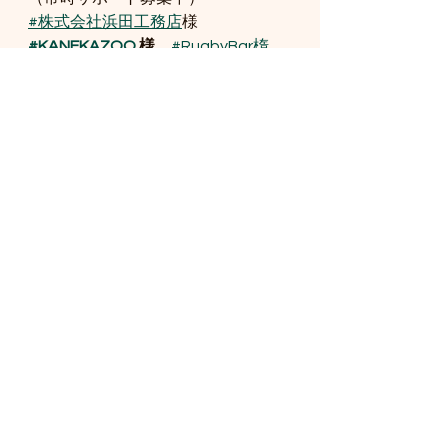
#株式会社浜田工務店
様　
#KANEKAZOO
 様　
#RugbyBar楕
+縁様　
#Curry
&Cafeるぅ～む様　
#居酒屋くせもん様
#車販売
Freedom
 様　
#ｽﾅｯｸNANA
 様　
#ミヤナガ産業株式
会社様
#株式会社エムイー商事様
#株式会社宮永商店様
#株式会社アイエスイー
様
BAN barians support 
member
（常時サポート募集中）
▪️浦本 真明様▪️中尾 真司様
▪️礒 勇様
▪️福江 功様▪️中村 宗正様
▪️チビruger様