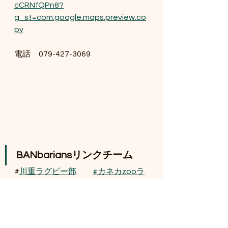
cCRNfQPn8?
g_st=com.google.maps.preview.co
py
電話　079-427-3069
BANbariansリンクチーム
#
川重ラグビー部
#カネカzooラ
グビー部
#KWOラグビー部
#She'llbeラグ
ビー部
BANbarians official TOP 