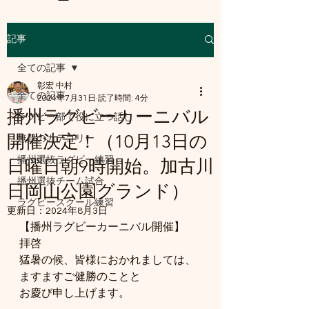
記事
a8mail.com@gmail.com
全ての記事
彰宏 中村
全ての記事
2024年7月31日
読了時間: 4分
播州ラグビーカーニバル
ラグビー部で役に立つ話し
開催決定！（10月13日の
無題のカテゴリー
播州選抜ラグビー練習
日曜日朝9時開始。加古川
播州選抜チーム試合
日岡山公園グランド）
ラグビースクール練習
更新日：
2024年8月3日
【播州ラグビーカーニバル開催】
拝啓　
猛暑の候、皆様におかれましては、
ますますご健勝のことと
お慶び申し上げます。