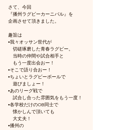
さて、今回
『播州ラグビーカーニバル』を
企画させて頂きました。
趣旨は
▪️我々オッサン世代が
　切磋琢磨した青春ラグビー。
　当時の仲間や試合相手と
　もう一度出会おー！
▪️そこで語り合おー！
▪️ちょいとラグビーボールで
　遊びましょー！
▪️あのリーグ戦で
　試合し合った雰囲気をもう一度！
▪️各学校だけのOB同士で
　懐かしんで頂いても
　大丈夫！
▪️播州の