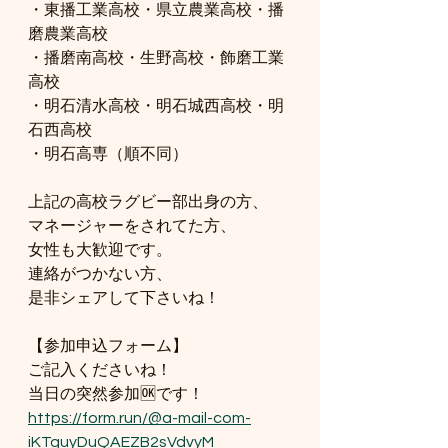
・東播工業高校・県立農業高校・播
磨農業高校
・播磨南高校・生野高校・飾磨工業
高校
・明石清水高校・明石城西高校・明
石西高校
・明石高専（順不同）
上記の高校ラグビー部出身の方、
マネージャーをされてた方、
女性も大歓迎です。
連絡がつかない方、
是非シェアして下さいね！
【参加申込フォーム】
ご記入くださいね！
当日の突然参加🆗です！
https://form.run/@a-mail-com-
iKTguyDuQAEZB2sVdvyM