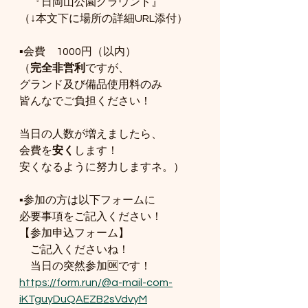
　『日岡山公園グラウンド』
（↓本文下に場所の詳細URL添付）
▪️会費　1000円（以内）
（
完全非営利
ですが、
グランド及び備品使用料のみ
皆んなでご負担ください！
当日の人数が増えましたら、
会費を
安く
します！
安くなるように努力しますネ。）
▪️参加の方は以下フォームに
必要事項をご記入ください！
【参加申込フォーム】
　ご記入くださいね！
　当日の突然参加🆗です！
https://form.run/@a-mail-com-
iKTguyDuQAEZB2sVdvyM