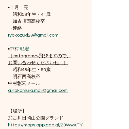
▪️上月　亮
　昭和58年生・41歳
　加古川西高校卒
→連絡
ryokozuki29@gmail.com
▪️
中村 彰宏
（Instagramへ飛びますので、
お問い合わせくださいね！）
　昭和48年生・50歳
　明石西高校卒
中村彰宏メール
a.nakamura.mail@gmail.com
【場所】
加古川日岡山公園グランド
https://maps.app.goo.gl/29WwXTYj