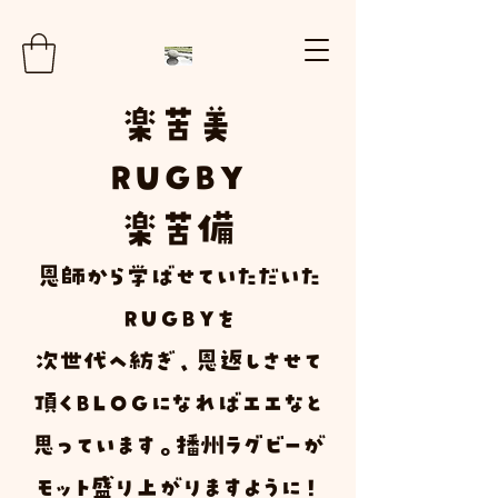
楽
苦
美
RUGBY
楽苦
備
​恩師から学ばせていただいた
ＲＵＧＢＹ
を
次世代へ紡ぎ、恩返しさせて
頂く
Ｂ
Ｌ
Ｏ
Ｇ
になればエエなと
思っています。播州ラグビーが
モット盛り上がりますように！