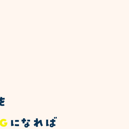
を
Ｇ
になれば