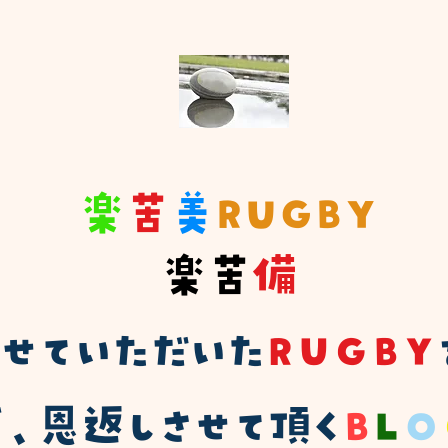
楽
苦
美
RUGBY
楽苦
備
ばせていただいた
ＲＵＧＢＹ
、恩返しさせて頂く
Ｂ
Ｌ
Ｏ