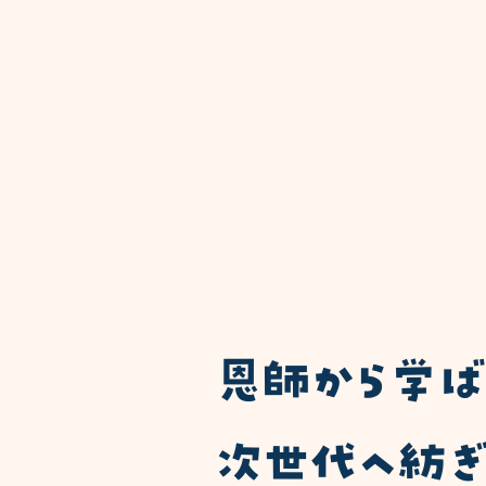
​恩師から学
次世代へ紡ぎ