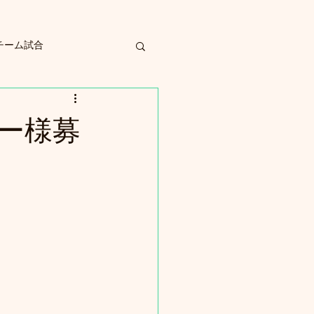
チーム試合
ー様募