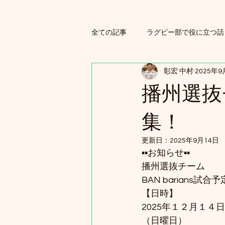
全ての記事
ラグビー部で役に立つ話
彰宏 中村
2025年9
ラグビースクール練習
播州選抜
集！
更新日：
2025年9月14日
▪️▪️お知らせ▪️▪️
播州選抜チーム
BAN barians試合予
【日時】
2025年１２月１４日
（日曜日）