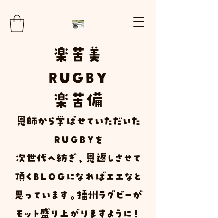
楽
苦
美
RUGBY
楽苦
備
​恩師から学ばせていただいた
ＲＵＧＢＹ
を
次世代へ紡ぎ、恩返しさせて
頂く
Ｂ
Ｌ
Ｏ
Ｇ
になればエエなと
思っています。播州ラグビーが
モット盛り上がりますように！