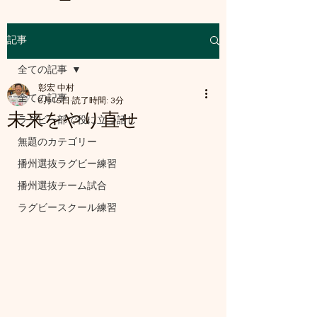
記事
a8mail.com@gmail.com
全ての記事
彰宏 中村
全ての記事
6月15日
読了時間: 3分
未来をやり直せ
ラグビー部で役に立つ話し
無題のカテゴリー
播州選抜ラグビー練習
播州選抜チーム試合
ラグビースクール練習