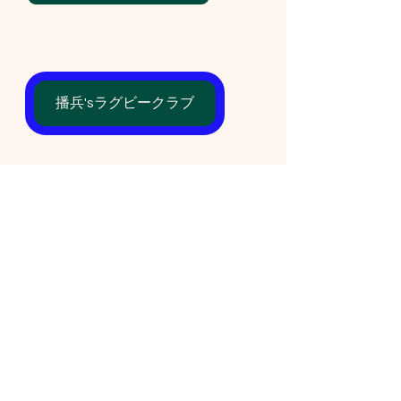
播兵'sラグビークラブ
www.shellbe-rfc.com
Shell'be R.F.C（旧：姫路ラグビー
フットボールクラブ） | 兵庫 社会人
ラグビー
1984年に姫路ラグビーフットボールクラ
ブとして誕生し、現在はShe’ll be R.F.C
と改名。兵庫県社会人クラブリーグで
『Enjoy Rugby！』を展開中です。