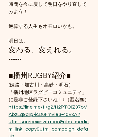
時間を今に戻して明日をやり直して
みよう！
逆算する人生もオモロいかも。
明日は、
変わる、変えれる。
▪️▪️▪️▪️▪️▪️▪️
■播州RUGBY紹介■
(姫路・加古川・高砂・明石）
「播州地区ラグビーコミュニティ」
に是非ご登録下さいね！↓（匿名🆗）
https://line.me/ti/g2/H2PTOiZ37oV
AbzLq9cIIp-icD6FmVle3-40VxA?
utm_source=invitation&utm_mediu
m=link_copy&utm_campaign=defa
ult