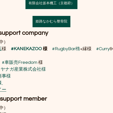
有限会社坂本機工（京都府）
姫路なかむら整骨院
support company
中）
店
様　
#KANEKAZOO
 様　
#RugbyBar楕
+縁様　
#Curry
#車販売Freedom
 様　
ミヤナガ産業株式会社様
商事様
様
イー
 support member
中）