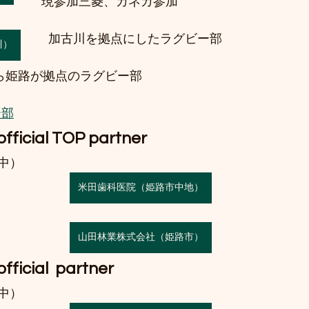
現参加三菱、カネカ参加
加古川を拠点にしたラグビー部
川）
ら姫路が拠点のラグビー部
ー部
fficial TOP partner
中）
米田歯科医院（姫路市中地）
山田林業株式会社（姫路市）
ficial  partner
中）