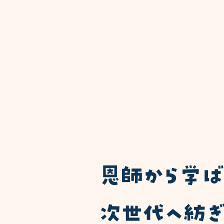
​恩師から学
次世代へ紡ぎ