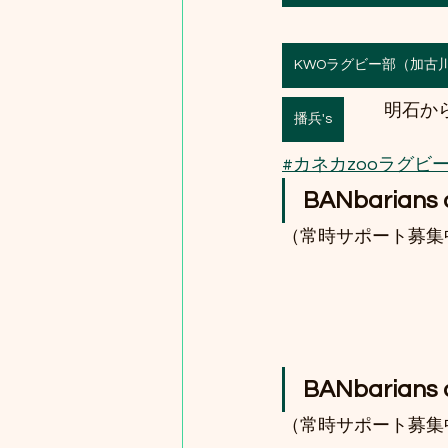
KWOラグビー部（加古
明石か
播兵's
#カネカzooラグビ
BANbarians o
（常時サポート募集
BANbarians of
（常時サポート募集