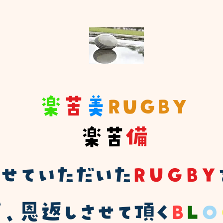
楽
苦
美
RUGBY
楽苦
備
ばせていただいた
ＲＵＧＢＹ
、恩返しさせて頂く
Ｂ
Ｌ
Ｏ