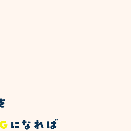
を
Ｇ
になれば