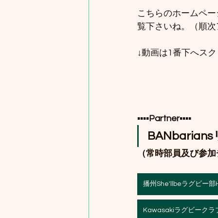
こちらのホームペー
覧下さいね。（順次
↓動画は1番下へス
▪️▪️▪️▪️
Partner
▪️▪️▪️▪️
BANbaria
（常時部員及び参加
播州She'llbeラグビー部
Kawasakiラグビークラ