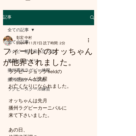
記事
a8mail.com@gmail.com
全ての記事
彰宏 中村
全ての記事
2024年11月7日
読了時間: 2分
フィールドのオッちゃん
ラグビー部で役に立つ話し
が他界されました。
無題のカテゴリー
播州選抜ラグビー練習
ラグビーショップfieldの
オッちゃんが先程
播州選抜チーム試合
お亡くなりになられました。
ラグビースクール練習
オッちゃんは先月
播州ラグビーカーニバルに
来て下さいました。
あの日、