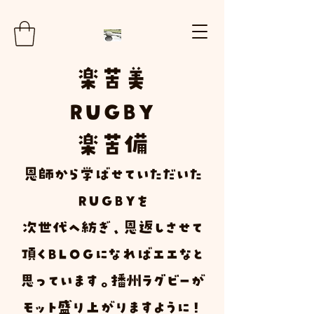
楽
苦
美
RUGBY
楽苦
備
​恩師から学ばせていただいた
ＲＵＧＢＹ
を
次世代へ紡ぎ、恩返しさせて
頂く
Ｂ
Ｌ
Ｏ
Ｇ
になればエエなと
思っています。播州ラグビーが
モット盛り上がりますように！