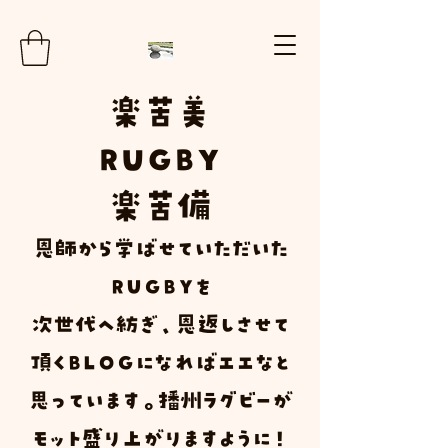
楽
苦
美
RUGBY
楽苦
備
​恩師から学ばせていただいた
ＲＵＧＢＹ
を
次世代へ紡ぎ、恩返しさせて
頂く
Ｂ
Ｌ
Ｏ
Ｇ
になればエエなと
思っています。播州ラグビーが
モット盛り上がりますように！