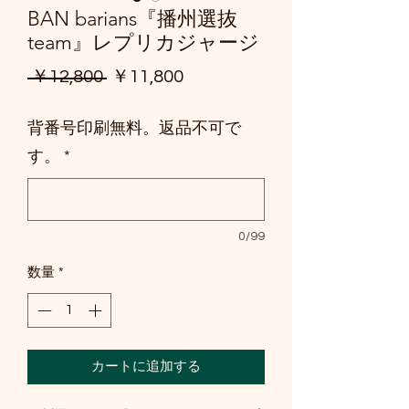
BAN barians『播州選抜
team』レプリカジャージ
通
セ
 ￥12,800 
￥11,800
常
ー
背番号印刷無料。返品不可で
価
ル
す。
*
格
価
格
0/99
数量
*
カートに追加する