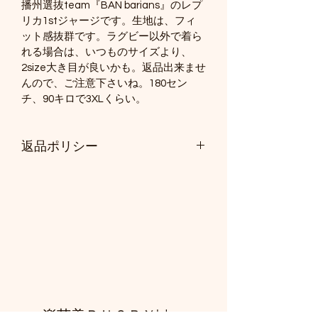
播州選抜team『BAN barians』のレプ
リカ1stジャージです。生地は、フィ
ット感抜群です。ラグビー以外で着ら
れる場合は、いつものサイズより、
2size大き目が良いかも。返品出来ませ
んので、ご注意下さいね。180セン
チ、90キロで3XLくらい。
返品ポリシー
返品出来ませんので、サイズにはご注
意下さい。サイズに不安な方はご連絡
下さいね。
​楽苦美ＲＵＧＢＹblog