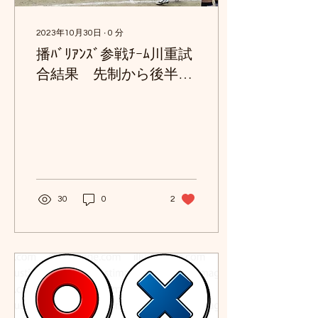
2023年10月30日
∙
0
分
播ﾊﾞﾘｱﾝｽﾞ参戦ﾁｰﾑ川重試
合結果 先制から後半10
分迄10-7と優勢も力尽き
る ﾌﾙﾀｲﾑ10-29
30
0
2