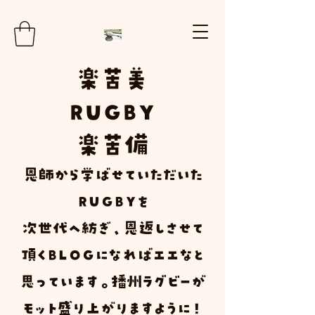
楽
苦
美
RUGBY
楽苦
備
​恩師から学ばせていただいた
ＲＵＧＢＹ
を
次世代へ紡ぎ、恩返しさせて
頂く
Ｂ
Ｌ
Ｏ
Ｇ
になればエエなと
思っています。播州ラグビーが
モット盛り上がりますように！