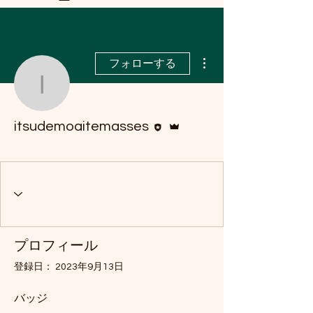
その他
a8mail.com@gmail.com
フォローする
itsudemoaitemasses
執筆者
管理者
itsudemoaitemasses
BAN barians
BAN barians公式認定ファン
+
4
プロフィール
登録日： 2023年9月13日
バッジ