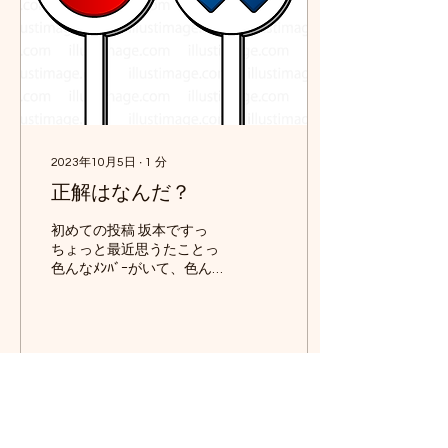
2023年10月5日
∙
1
分
正解はなんだ？
初めての投稿 坂本ですっ
ちょっと最近思うたことっ
色んなﾒﾝﾊﾞｰがいて、色ん
な意見がある 今まで経験し
たﾗｸﾞﾋﾞｰ、見てきたﾗｸﾞﾋﾞｰ
身体の大きさ、足の速さ、
手の大きさ等 人それぞれっ
色んな話し聞いて自分に何
が合うか、これを見極めて
32
0
3
自分のものにしていこ
う。...