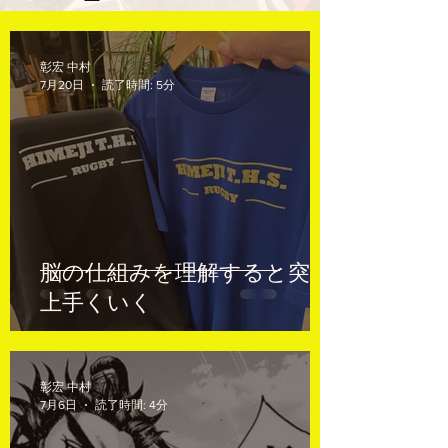
彰宏 中村
a8mail.com@gmail.com
7月20日
読了時間: 5分
脳の仕組みを理解すると突然
上手くいく
彰宏 中村
7月6日
読了時間: 4分