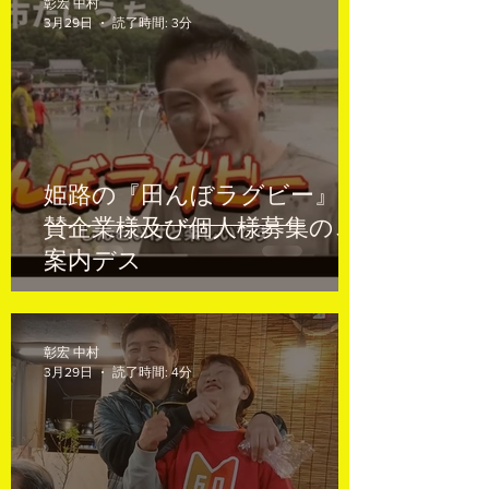
彰宏 中村
3月29日
読了時間: 3分
姫路の『田んぼラグビー』協
賛企業様及び個人様募集のご
案内デス
彰宏 中村
3月29日
読了時間: 4分