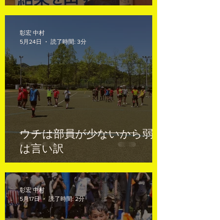
彰宏 中村
5月24日
読了時間: 3分
ウチは部員が少ないから弱い
は言い訳
彰宏 中村
5月17日
読了時間: 2分