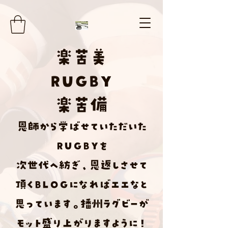
楽
苦
美
RUGBY
楽苦
備
​恩師から学ばせていただいた
ＲＵＧＢＹ
を
次世代へ紡ぎ、恩返しさせて
頂く
Ｂ
Ｌ
Ｏ
Ｇ
になればエエなと
思っています。播州ラグビーが
モット盛り上がりますように！