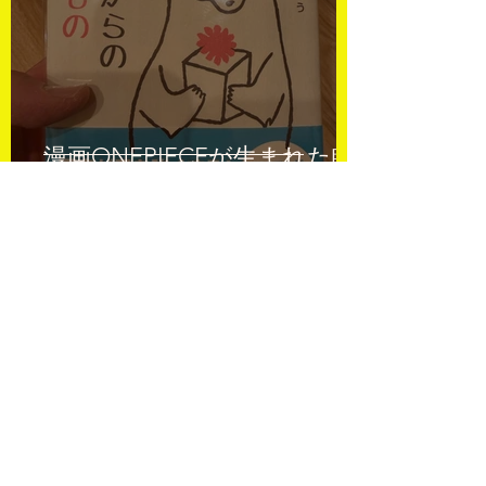
漫画ONEPIECEが生まれた瞬
間
彰宏 中村
3月16日
読了時間: 14分
【Epilogue】入院中に書いた