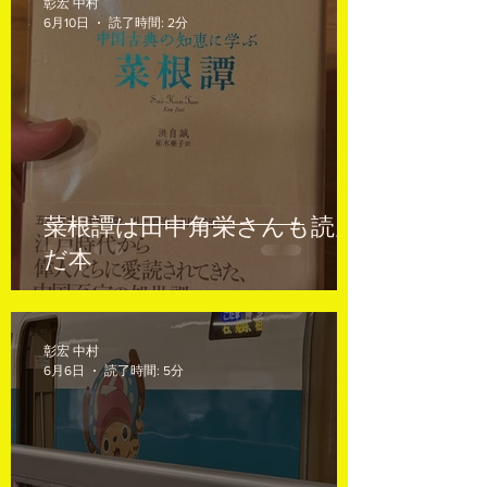
彰宏 中村
6月10日
読了時間: 2分
菜根譚は田中角栄さんも読ん
だ本
彰宏 中村
6月6日
読了時間: 5分