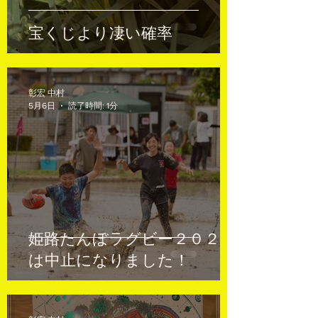
宝くじより凄い確率
彰宏 中村
5月6日
読了時間: 1分
姫路たんぼラグビー２０２６
は中止になりました！