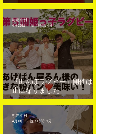
彰宏 中村
4月26日
読了時間: 4分
『田んぼラグビー』開催は中
止になりました
彰宏 中村
4月19日
読了時間: 3分