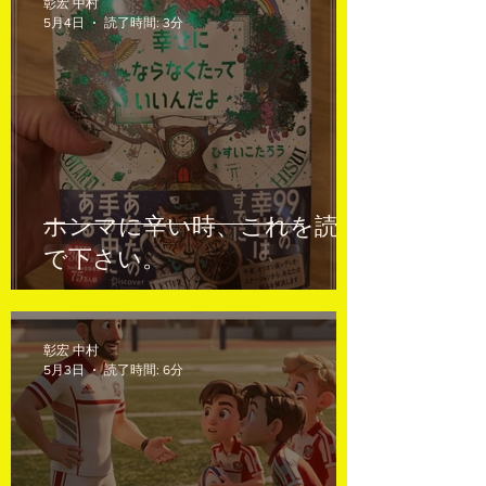
彰宏 中村
5月4日
読了時間: 3分
ホンマに辛い時、これを読ん
で下さい。
彰宏 中村
5月3日
読了時間: 6分