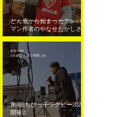
どん底から始まったアンパン
マン作者のやなせたかしさん
彰宏 中村
3月26日
読了時間: 2分
第4回ちびっ子ラグビー2026
開催♫