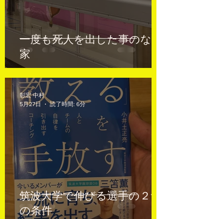
一度も死人を出した事のない
家
彰宏 中村
5月27日
読了時間: 6分
筑波大学で伸びる選手の２つ
の条件