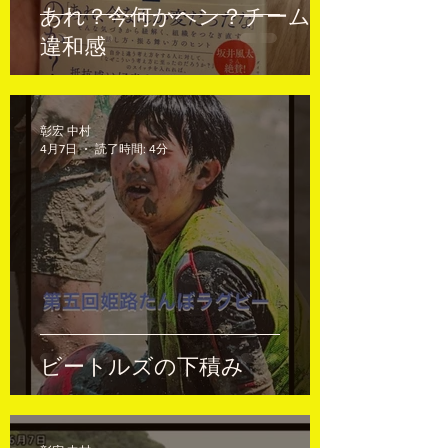
あれ？今何かヘン？チームの
違和感
彰宏 中村
4月7日
読了時間: 4分
ビートルズの下積み