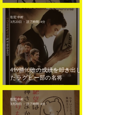
彰宏 中村
3月23日
読了時間: 4分
419勝10敗の成績を叩き出し
たラグビー部の名将
彰宏 中村
3月20日
読了時間: 4分